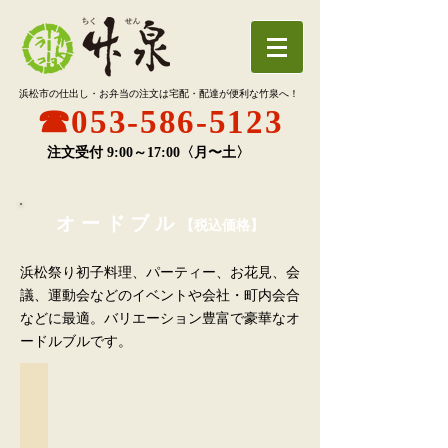
浜松市の
仕出し・お弁当の注文は
宅配・配達が便利な竹泉へ！
☎︎053-586-5123
注文受付 9:00～17:00〈月〜土〉
オードブル
【税込価格】
浜松祭り初子料理、パーティー、お花見、会
議、運動会などのイベントや会社・町内会合
などに最適。バリエーション豊富で豪華なオ
ードルブルです。
オードブル（桜）2,500円
8
種
類・