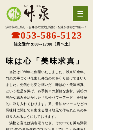
浜松市の
仕出し・お弁当の注文は
宅配・配達が便利な竹泉へ！
☎︎053-586-5123
注文受付 9:00～17:00〈月〜土〉
味は心「美味求真」
当社は1966年に創業いたしました。以来60余年、
竹泉の手づくり仕出し弁当の味を守り続けてまいり
ました。先代から受け継いだ「味は心・美味求真」
という社是を掲げ、四季折々の新鮮な素材、浜松の
豊かな恵みを活かした「浜松パワーフード」を積極
的に取り入れております。又、醤油やソースなどの
調味料に関しても出来る限り地元で作られたものを
取り入れるようにしております。
浜松と言えば浜名湖うなぎ。その中でも浜名湖養
鰻125年の最高傑作のブランド「でしこ」を使用し