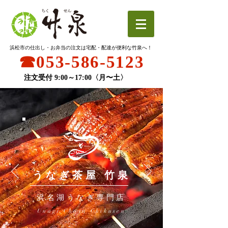
浜松市の
仕出し・お弁当の注文は
宅配・配達が便利な竹泉へ！
☎︎053-586-5123
注文受付 9:00～17:00〈月〜土〉
うなぎ茶屋 竹泉
浜名湖うなぎ専門店
Unagi Chaya Chikusen