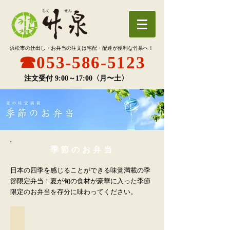
浜松市の
仕出し・お弁当の注文は
宅配・配達が便利な竹泉へ！
☎︎053-586-5123
注文受付 9:00～17:00〈月〜土〉
季節のお弁当
日本の四季を感じることができる味覚満載の季
節限定弁当！夏が旬の食材が豪華に入った季節
限定のお弁当を存分に味わってください。
夏祭り 1,250円
五