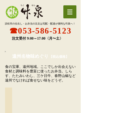
浜松市の
仕出し・お弁当の注文は
宅配・配達が便利な竹泉へ！
☎︎053-586-5123
注文受付 9:00～17:00〈月〜土〉
遠州名物味めぐり
【税込価格】
食の宝庫、遠州地域。ここでしか出会えない
食材と調味料を豊富に使ったお弁当。しら
す、たたみいわし、三ケ日牛、春野山椒など
遠州でなければ食せない味をどうぞ。
あさり炊き込み弁当 1,200円
ふ
っ
く
ら