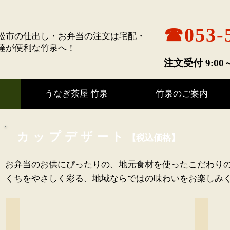
☎︎053-
松市の
仕出し・お弁当の注文は
宅配・
達が便利な竹泉へ！
注文受付 9:00
うなぎ茶屋 竹泉
竹泉のご案内
カップデザート
【税込価格】
お弁当のお供にぴったりの、地元食材を使ったこだわり
くちをやさしく彩る、地域ならではの味わいをお楽しみ
うなぎいも大学芋 220円
抹茶わ