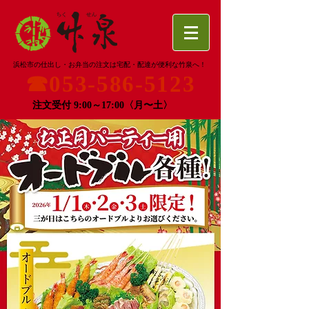
浜松市の
仕出し・お弁当の注文は
宅配・配達が便利な竹泉へ！
☎︎053-586-5123
注文受付 9:00～17:00〈月〜土〉